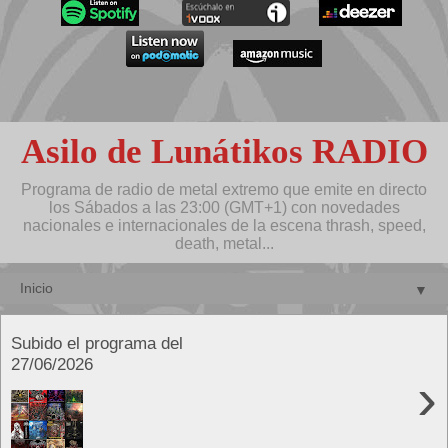
Asilo de Lunátikos RADIO
Programa de radio de metal extremo que emite en directo
los Sábados a las 23:00 (GMT+1) con novedades
nacionales e internacionales de la escena thrash, speed,
death, metal...
▼
Subido el programa del
27/06/2026
›