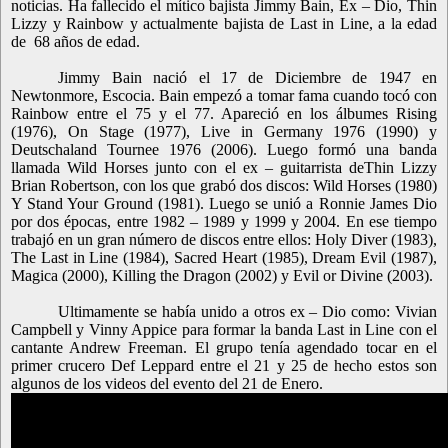
noticias. Ha fallecido el mítico bajista Jimmy Bain, Ex – Dio, Thin
Lizzy y Rainbow y actualmente bajista de Last in Line, a la edad
de
68 años de edad.
Jimmy Bain nació el 17 de Diciembre de 1947 en
Newtonmore, Escocia. Bain empezó a tomar fama cuando tocó con
Rainbow entre el 75 y el 77. Apareció en los álbumes Rising
(1976), On Stage (1977), Live in Germany 1976 (1990) y
Deutschaland Tournee 1976 (2006). Luego formó una banda
llamada Wild Horses junto con el ex – guitarrista deThin Lizzy
Brian Robertson, con los que grabó dos discos: Wild Horses (1980)
Y Stand Your Ground (1981). Luego se unió a Ronnie James Dio
por dos épocas, entre 1982 – 1989 y 1999 y 2004. En ese tiempo
trabajó en un gran número de discos entre ellos: Holy Diver (1983),
The Last in Line (1984), Sacred Heart (1985), Dream Evil (1987),
Magica (2000), Killing the Dragon (2002) y Evil or Divine (2003).
Ultimamente se había unido a otros ex – Dio como: Vivian
Campbell y Vinny Appice para formar la banda Last in Line con el
cantante Andrew Freeman. El grupo tenía agendado tocar en el
primer crucero Def Leppard entre el 21 y 25 de hecho estos son
algunos de los videos del evento del 21 de Enero.