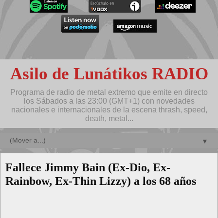
Asilo de Lunátikos RADIO
Programa de radio de metal extremo que emite en directo
los Sábados a las 23:00 (GMT+1) con novedades
nacionales e internacionales de la escena thrash, speed,
death, metal...
▼
Fallece Jimmy Bain (Ex-Dio, Ex-
Rainbow, Ex-Thin Lizzy) a los 68 años