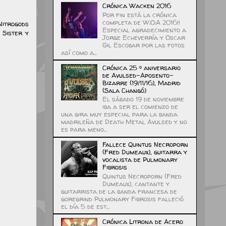
Crónica Wacken 2016
Por fin está la crónica
completa de W:O:A 2016!!
Nitrogods
Especial agradecimiento a
 Sister y
Jorge Echeverría y Oscar
Gil Escobar por las fotos
así como a...
Crónica 25 º aniversario
de Avulsed-Aposento-
Bizarre (19/11/16), Madrid
(Sala Changó)
El sábado 19 de noviembre
iba a ser el comienzo de
una gira muy especial para la banda
madrileña de Death Metal Avulsed y no
es para meno...
Fallece Quintus Necroporn
(Fred Dumeaux), guitarra y
vocalista de Pulmonary
Fibrosis
Quintus Necroporn (Fred
Dumeaux), cantante y
guitarrista de la banda francesa de
goregrind Pulmonary Fibrosis falleció
el día 5 de est...
Crónica Litrona de Acero