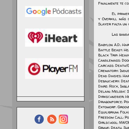
Finalmente te co
El prime
y Overkill más 
Slayer falta un 
Las band
Babylon A.D.: Ha
Battle Beast: He
Black Trip: Heavy
Candlemass: Doo
Carcass: Death/
Crematory: Indus
Dead Daisies: H
Debauchery: Dea
Dare: Rock, Ingl
Delain: Melodic 
Dirkschneider: H
Dragonforce: Po
Ektomorf: Groov
Equilibrium: Folk
Freedom Call: P
Girlschool: NWO
Grave: Death, Su