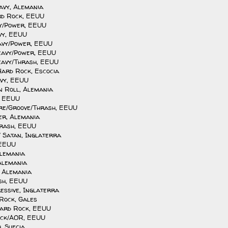
avy, Alemania
rd Rock, EEUU
vy/Power, EEUU
avy, EEUU
avy/Power, EEUU
eavy/Power, EEUU
eavy/Thrash, EEUU
Hard Rock, Escocia
avy, EEUU
‘n Roll, Alemania
, EEUU
ore/Groove/Thrash, EEUU
er, Alemania
hrash, EEUU
Satan, Inglaterra
 EEUU
Alemania
 Alemania
, Alemania
sh, EEUU
essive, Inglaterra
 Rock, Gales
Hard Rock, EEUU
ock/AOR, EEUU
, Suecia