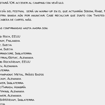
stará 10€ acceder al camping con vehículo.
r día del festival será un warm-up en el que actuarán Sodom, Rage, 
otra banda aún por anunciar. Cabe recalcar que junto con Twisted
cabeza de cartel más.
as confirmadas hasta ahora son:
rd Rock, EEUU
avy, Finlandia
, Suecia
m, Suecia
Grindcore, Inglaterra
trial/Gothic, Alemania
ard Rock/Heavy, EEUU
th, Alemania
aterra
Symphonic Metal, Países Bajos
eavy, Alemania
wer, Inglaterra
e/Thrash, Hungría
/Viking, Alemania
ower, Alemania
BHM/Heavy, Inglaterra
ecia