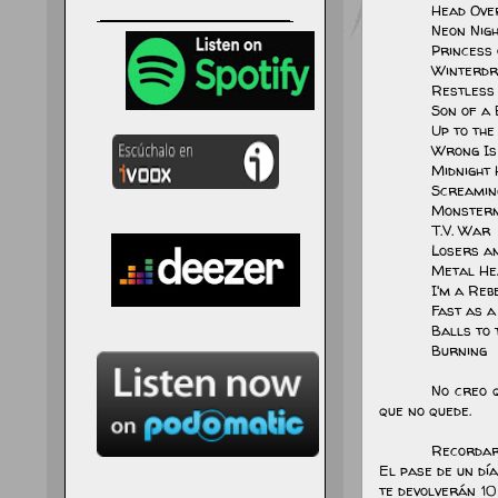
Head Ove
Neon Nig
Princess
Winterd
Restless
Son of a 
Up to the
Wrong Is
Midnight
Screamin
Monster
T.V. War
Losers a
Metal He
I'm a Reb
Fast as 
Balls to
Burning
No creo 
que no quede.
Recordaro
El pase de un dí
te devolverán 10