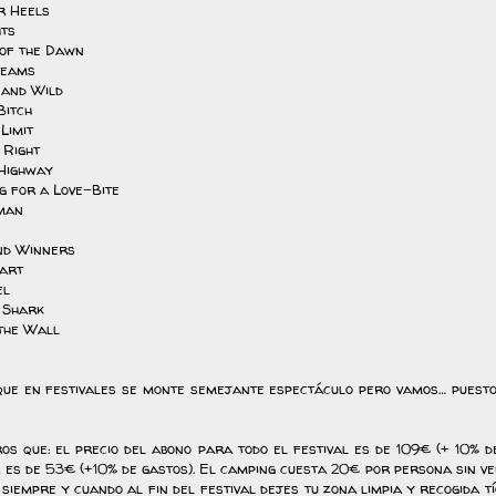
r Heels
hts
 of the Dawn
reams
 and Wild
Bitch
 Limit
 Right
 Highway
g for a Love-Bite
man
nd Winners
art
el
a Shark
 the Wall
que en festivales se monte semejante espectáculo pero vamos… puesto
s que: el precio del abono para todo el festival es de 109€ (+ 10% de
a es de 53€ (+10% de gastos). El camping cuesta 20€ por persona sin veh
 siempre y cuando al fin del festival dejes tu zona limpia y recogida t