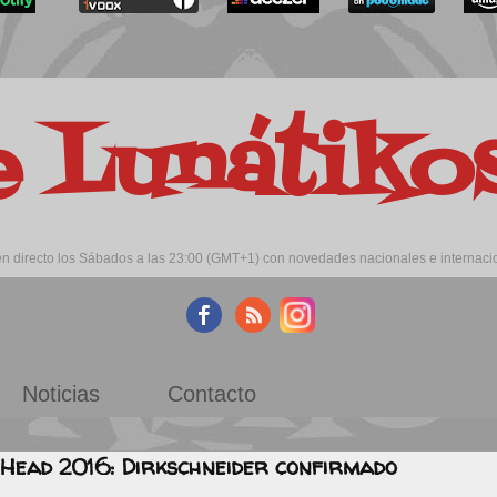
e Lunátik
 directo los Sábados a las 23:00 (GMT+1) con novedades nacionales e internacion
Noticias
Contacto
Head 2016: Dirkschneider confirmado