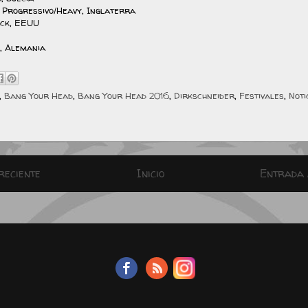
 Progressivo/Heavy, Inglaterra
ock, EEUU
, Alemania
,
Bang Your Head
,
Bang Your Head 2016
,
Dirkschneider
,
Festivales
,
Noti
reciente
Inicio
Entrada 