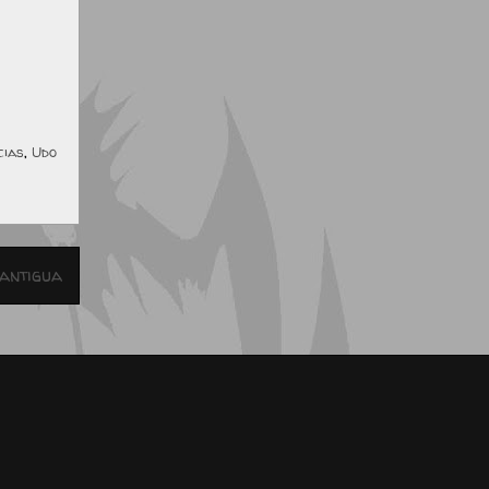
cias
,
Udo
antigua