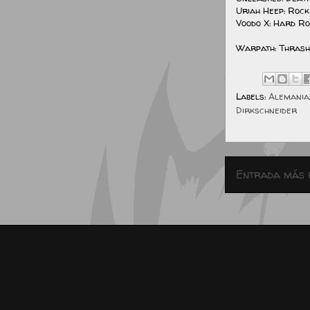
Uriah Heep: Rock
Voodo X: Hard R
Warpath: Thrash
Labels:
Alemania
Dirkschneider
Entrada más 