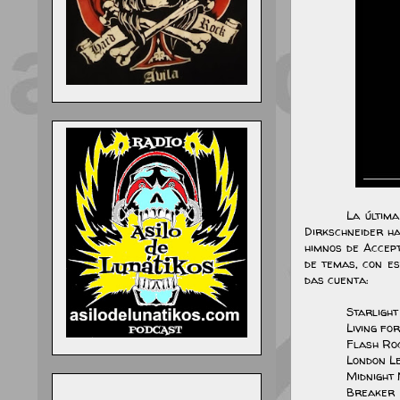
La última
Dirkschneider h
himnos de Accep
de temas, con e
das cuenta:
Starlight
Living fo
Flash Ro
London L
Midnight
Breaker