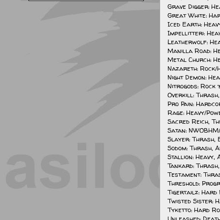
Grave Digger: He
Great White: Ha
Iced Earth: Hea
Impellitteri: He
Leatherwolf: He
Manilla Road: H
Metal Church: H
Nazareth: Rock/
Night Demon: He
Nitrogods: Rock 
Overkill: Thrash
Pro Pain: Hardc
Rage: Heavy/Pow
Sacred Reich, T
Satan: NWOBHM/ 
Slayer: Thrash,
Sodom: Thrash, 
Stallion: Heavy,
Tankard: Thrash
Testament: Thra
Threshold: Progr
Tigertailz: Hard
Twisted Sister: 
Tyketto: Hard R
Unleashed: Death