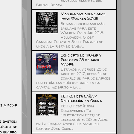
aquellos amantes del
Brutal Death ...
Mas bandas anunciadas
para Wacken 2018!!
Se han confirmado más
bandaas para este
Wacken Open Air 2018.
Helloween, Ghost,
Cannibal Corpse y Steel Panther se
unen a la rista de banda...
Concierto de Kramp y
Phorceps 28 de abril
Madrid
Estamos a viernes 28 de
abril de 2017, después de
echarle un par de narices
con el día tan frío que hace en la
capital, me dirijo a la ...
F.E.T.O. Fest: Caña y
Destrucción en Osona
s a pedir
F.E.T.O Fest (From
Enslavement To
Obliteration Fest) Se
celebrará el 30 de Abril
 gastos).
en La Grange Rock Club Manlleu,
ículo, se
Carrer Joan Codin...
ío guarro.