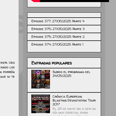
Episode 377: 27/06/2025 Parte 4
Episode 376: 27/06/2025 Parte 3
Episode 375: 27/06/2025 Parte 2
Episode 374: 27/06/2025 Parte 1
ider. Udo
Entradas populares
tando los
Subido el programa del
en porrón
24/05/2025
que ni te
Crónica European
Blasting Devastation Tour
2017
El 28 de mayo iba a ser un
día muy especial para