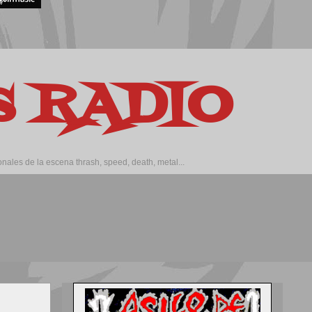
os RADIO
ales de la escena thrash, speed, death, metal...