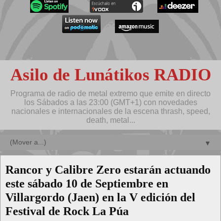
Asilo de Lunátikos RADIO
Programa de radio de metal extremo que emite en directo
los Sábados a las 23:00 (GMT+1) con novedades
nacionales e internacionales de la escena thrash, speed,
death, metal...
▼
Rancor y Calibre Zero estarán actuando
este sábado 10 de Septiembre en
Villargordo (Jaen) en la V edición del
Festival de Rock La Púa