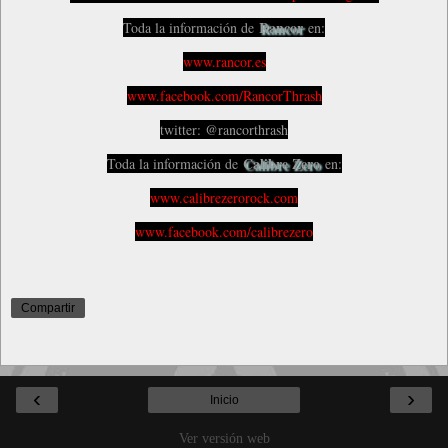
Rancor
Toda la información de
en:
www.rancor.es
www.facebook.com/RancorThrash
twitter: @rancorthrash
Calibre Zero
Toda la información de
en:
www.calibrezerorock.com
www.facebook.com/calibrezero
Compartir
‹
›
Inicio
Ver versión web