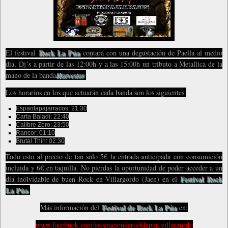
Rock La Púa
El festival
contará con una degustación de Paella al medio
dia, Dj´s a partir de las 12:00h y a las 15:00h un tributo a Metallica de la
mano de la banda
Harvester
.
Los horarios en los que actuarán cada banda son los siguientes:
Espantapajarracos: 21:30
Carta Baladí: 22:40
Calibre Zero: 23:50
Rancor: 01:10
Brutal Thin: 02:30
Todo esto al precio de tan solo 5€ la entrada anticipada con consumición
incluida y 6€ en taquilla. No pierdas la oportunidad de poder acceder a un
Festival Rock
día inolvidable de buen Rock en Villargordo (Jaen) en el
La Púa
.
Festival de Rock La Púa
Más información del
en:
www.facebook.com/asociacionderocklapua.villargordo