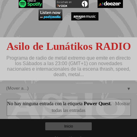
Asilo de Lunátikos RADIO
Programa de radio de metal extremo que emite en directo
los Sábados a las 23:00 (GMT+1) con novedades
nacionales e internacionales de la escena thrash, speed,
death, metal...
▼
No hay ninguna entrada con la etiqueta
Power Quest
.
Mostrar
todas las entradas
Inicio