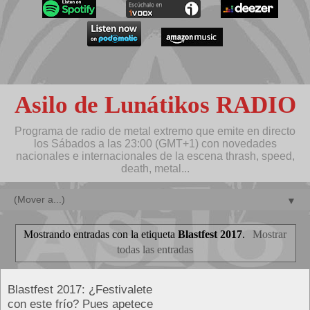
Asilo de Lunátikos RADIO
Programa de radio de metal extremo que emite en directo
los Sábados a las 23:00 (GMT+1) con novedades
nacionales e internacionales de la escena thrash, speed,
death, metal...
▼
Mostrando entradas con la etiqueta
Blastfest 2017
.
Mostrar
todas las entradas
Blastfest 2017: ¿Festivalete
con este frío? Pues apetece