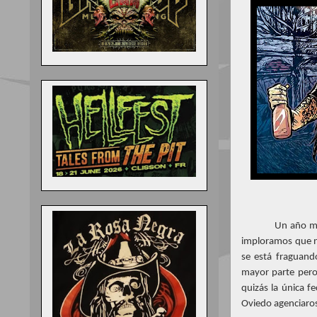
Un año má
imploramos que n
se está fraguand
mayor parte pero
quizás la única f
Oviedo agenciaro