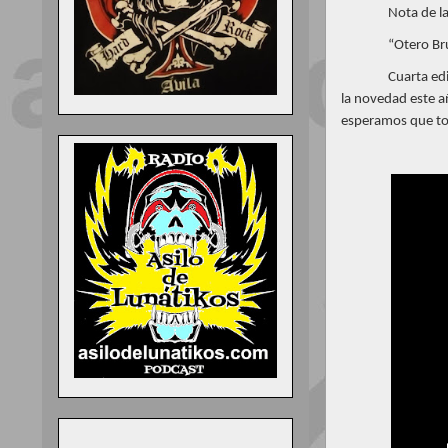
Nota de l
“Otero Br
Cuarta edi
la novedad este a
esperamos que to