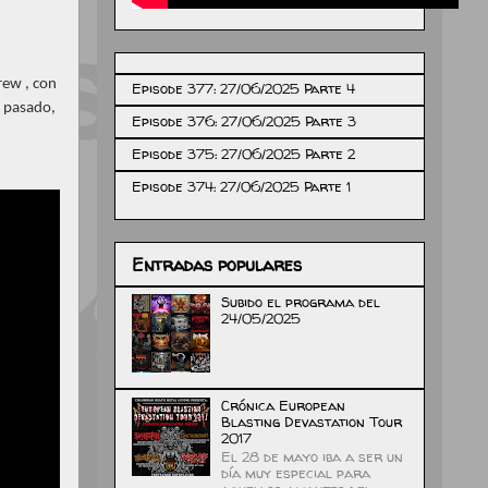
rew , con
Episode 377: 27/06/2025 Parte 4
o pasado,
Episode 376: 27/06/2025 Parte 3
Episode 375: 27/06/2025 Parte 2
Episode 374: 27/06/2025 Parte 1
Entradas populares
Subido el programa del
24/05/2025
Crónica European
Blasting Devastation Tour
2017
El 28 de mayo iba a ser un
día muy especial para