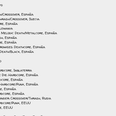
yo
sh/Crossover, España
 Thrash/Crossover, Suecia
ore, España
Alemania
: Melodic Death/Metalcore, España
sh, España
re, España
Promises: Deathcore, España
/Death/Black, España
o
ardcore, Inglaterra
 Die: Hardcore, España
dcore, España
 Hardcore/Punk, España
re, España
ardcore, España
inder: Crossover/Thrash, Rusia
Hardcore/Punk, EEUU
e, EEUU