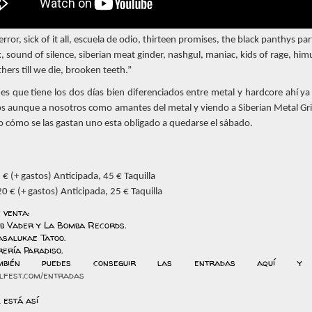
rror, sick of it all, escuela de odio, thirteen promises, the black panthys par
, sound of silence, siberian meat ginder, nashgul, maniac, kids of rage, him
ers till we die, brooken teeth.”
es que tiene los dos días bien diferenciados entre metal y hardcore ahí y
 dos aunque a nosotros como amantes del metal y viendo a Siberian Metal Gri
 cómo se las gastan uno esta obligado a quedarse el sábado.
€ (+ gastos) Anticipada, 45 € Taquilla
20 € (+ gastos) Anticipada, 25 € Taquilla
 venta:
ub Vader y La Bomba Records.
asalukae Tatoo.
brería Paradiso.
bién puedes conseguir las entradas aquí y 
alfest.com/entradas
 está así