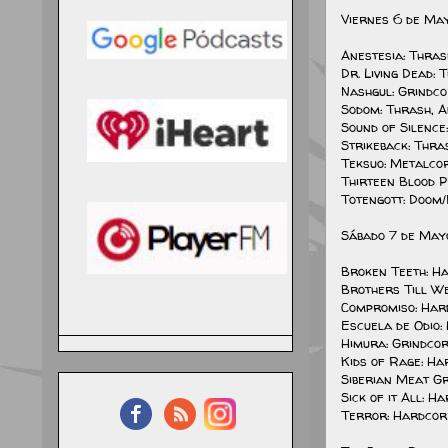
Viernes 6 de Ma
Anestesia: Thra
Dr. Living Dead:
Nashgul: Grindc
Sodom: Thrash, 
Sound of Silence
Strikeback: Thra
Teksuo: Metalco
Thirteen Blood 
Totengott: Doom
Sábado 7 de May
Broken Teeth: H
Brothers Till We
Compromiso: Har
Escuela de Odio:
Himura: Grindco
Kids of Rage: H
Siberian Meat Gr
Sick of it All: 
Terror: Hardcor