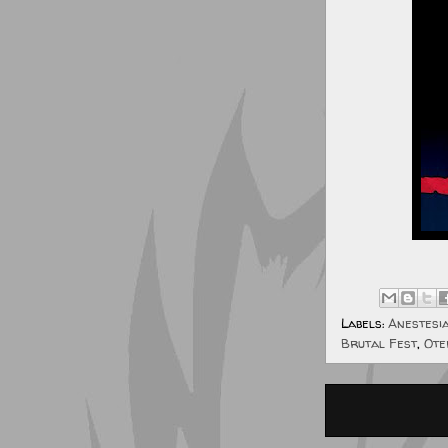
Labels:
Anestesi
Brutal Fest
,
Ote