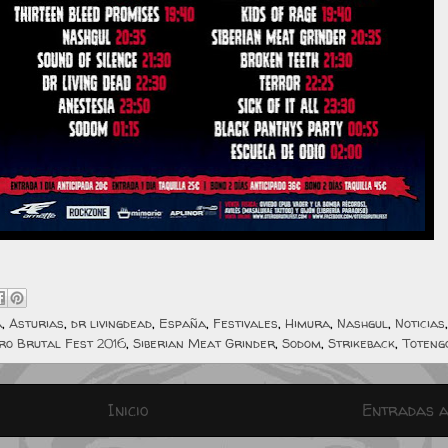
a
,
Asturias
,
dr livingdead
,
España
,
Festivales
,
Himura
,
Nashgul
,
Noticias
ro Brutal Fest 2016
,
Siberian Meat Grinder
,
Sodom
,
Strikeback
,
Toteng
Inicio
Entradas a