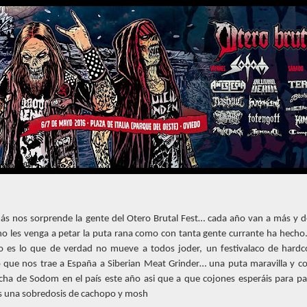
s nos sorprende la gente del Otero Brutal Fest… cada año van a más y d
o les venga a petar la puta rana como con tanta gente currante ha hecho
o es lo que de verdad no mueve a todos joder, un festivalaco de hardc
 que nos trae a España a Siberian Meat Grinder… una puta maravilla y c
echa de Sodom en el país este año asi que a que cojones esperáis para p
s una sobredosis de cachopo y mosh