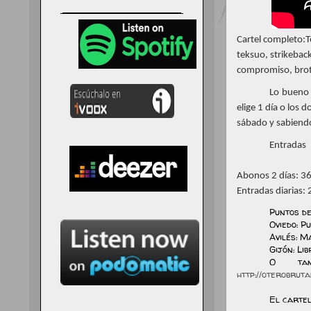
Cartel completo:Te
teksuo, strikeback
compromiso, broth
Lo bueno 
elige 1 día o los
sábado y sabiendo
Entradas
Abonos 2 días: 36 
Entradas diarias: 
Puntos de
Oviedo: P
Avilés: M
Gijón: Li
O tam
http://oterobrut
El cartel