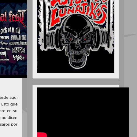
esde aquí
. Esto que
ore en su
omo dicen
asaros por