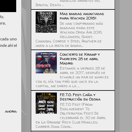
aquellos amantes del
Brutal Death ...
Mas bandas anunciadas
ty,
para Wacken 2018!!
Se han confirmado más
ura,
bandaas para este
Wacken Open Air 2018.
Helloween, Ghost,
a cada uno
Cannibal Corpse y Steel Panther se
unen a la rista de banda...
nde ahí el
Concierto de Kramp y
Phorceps 28 de abril
Madrid
Estamos a viernes 28 de
abril de 2017, después de
echarle un par de narices
con el día tan frío que hace en la
capital, me dirijo a la ...
F.E.T.O. Fest: Caña y
Destrucción en Osona
F.E.T.O Fest (From
Enslavement To
ahora:
Obliteration Fest) Se
celebrará el 30 de Abril
en La Grange Rock Club Manlleu,
Carrer Joan Codin...