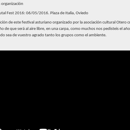
a organización
utal Fest 2016: 06/05/2016. Plaza de Italia, Oviedo
ción de este festival asturiano organizado por la asociación cultural Otero c
ño de que será al aire libre, en una carpa, como muchos nos pedisteis el añ
do sea de vuestro agrado tanto los grupos como el ambiente.