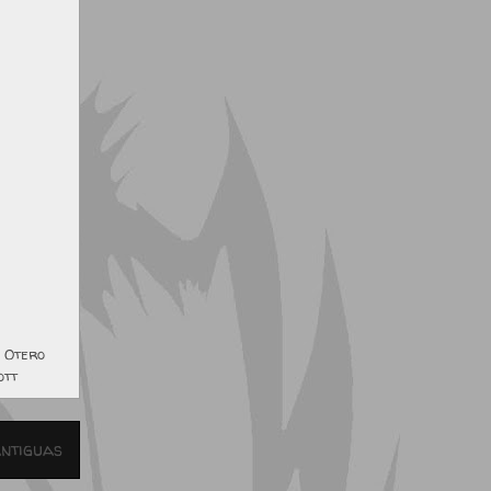
,
Otero
ott
ntiguas