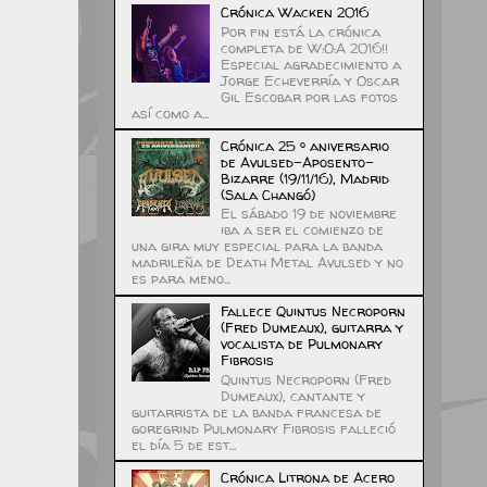
Crónica Wacken 2016
Por fin está la crónica
completa de W:O:A 2016!!
Especial agradecimiento a
Jorge Echeverría y Oscar
Gil Escobar por las fotos
así como a...
Crónica 25 º aniversario
de Avulsed-Aposento-
Bizarre (19/11/16), Madrid
(Sala Changó)
El sábado 19 de noviembre
iba a ser el comienzo de
una gira muy especial para la banda
madrileña de Death Metal Avulsed y no
es para meno...
Fallece Quintus Necroporn
(Fred Dumeaux), guitarra y
vocalista de Pulmonary
Fibrosis
Quintus Necroporn (Fred
Dumeaux), cantante y
guitarrista de la banda francesa de
goregrind Pulmonary Fibrosis falleció
el día 5 de est...
Crónica Litrona de Acero