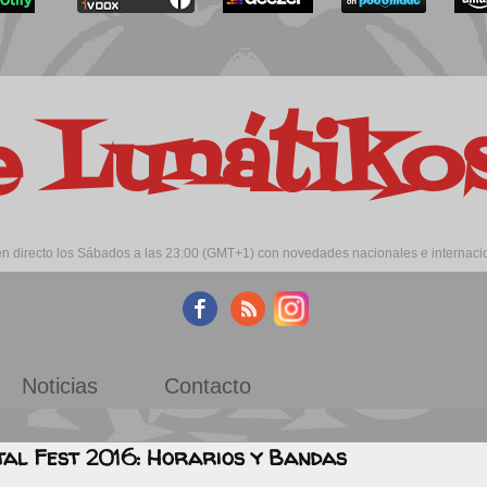
e Lunátik
 directo los Sábados a las 23:00 (GMT+1) con novedades nacionales e internacion
Noticias
Contacto
al Fest 2016: Horarios y Bandas