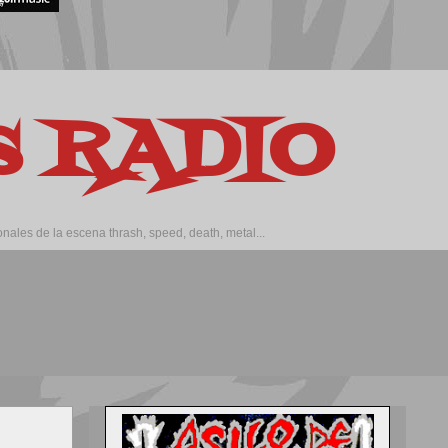
os RADIO
ales de la escena thrash, speed, death, metal...