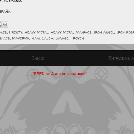
y, Alemania
España
lmes
,
Frenzy
,
Heavy Metal
,
Heavy Metal Maniacs
,
Iron Angel
,
Iron Kob
niacs
,
Maverick
,
Ram
,
Salem
,
Savage
,
Troyen
Inicio
Entradas a
"FEED de Asilo de Lunátikos"