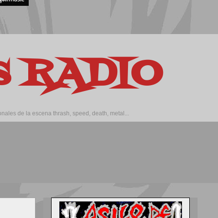
os RADIO
ales de la escena thrash, speed, death, metal...