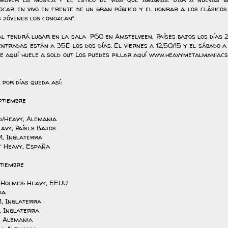
ocar en vivo en frente de un gran público y el honrar a los clásicos
 jóvenes los conozcan”.
al tendrá lugar en la sala P60 en Amstelveen, Países bajos los días 2
entradas están a 35E los dos días. El viernes a 12,50/15 y el sábado a
e aquí huele a sold out Los puedes pillar aquí www.heavymetalmaniacs
 por días queda así:
ptiembre
d/Heavy, Alemania
avy, Países Bajos
, Inglaterra
’ Heavy, España
ptiembre
Holmes: Heavy, EEUU
ia
, Inglaterra
 Inglaterra
, Alemania