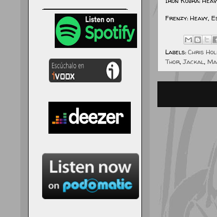
Iron Kobra: Heav
Frenzy: Heavy, 
Labels:
Chris Ho
Thor
,
Jackal
,
Ma