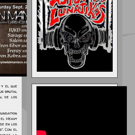
 y el que
ub brutal
al de los
oundation
 el Heavy
se en los
”. Con el
bandas la