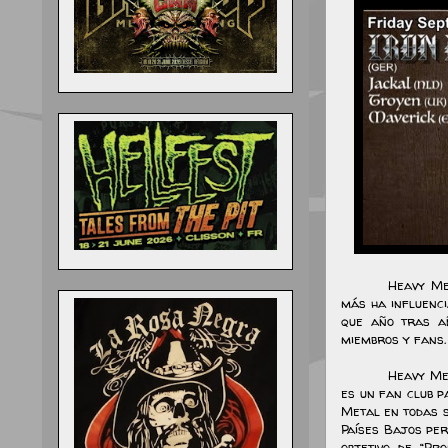
Heavy Me
más ha influenci
que año tras añ
miembros y fans.
Heavy Me
es un fan club p
Metal en todas s
Países Bajos pe
objetivo de “Pr