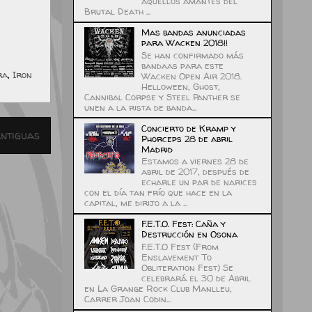
aquellos amantes del
Brutal Death ...
Mas bandas anunciadas
para Wacken 2018!!
Se han confirmado más
bandaas para este
ra
,
Iron
Wacken Open Air 2018.
Helloween, Ghost,
Cannibal Corpse y Steel Panther se
unen a la rista de banda...
Concierto de Kramp y
ntiguas
Phorceps 28 de abril
Madrid
Estamos a viernes 28 de
abril de 2017, después de
echarle un par de narices
con el día tan frío que hace en la
capital, me dirijo a la ...
F.E.T.O. Fest: Caña y
Destrucción en Osona
F.E.T.O Fest (From
Enslavement To
Obliteration Fest) Se
celebrará el 30 de Abril
en La Grange Rock Club Manlleu,
Carrer Joan Codin...