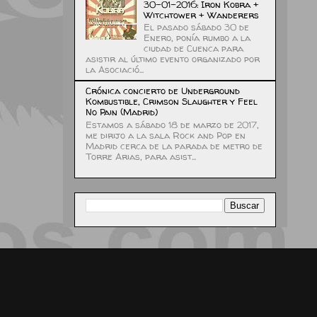
30-01-2016: Iron Kobra +
Witchtower + Wanderers
El pasado sábado 30 de
Enero, ponía rumbo a la
ciudad de Cuenca para
asistir al último evento organizado por
la Asociació...
Crónica concierto de Underground
Kombustible, Crimson Slaughter y Feel
No Pain (Madrid)
Estamos a sábado 18 de marzo de 2017,
me dirijo a la sala Rock and Pop en
Madrid cerca de la parada de metro de
Torre Arias, para asist...