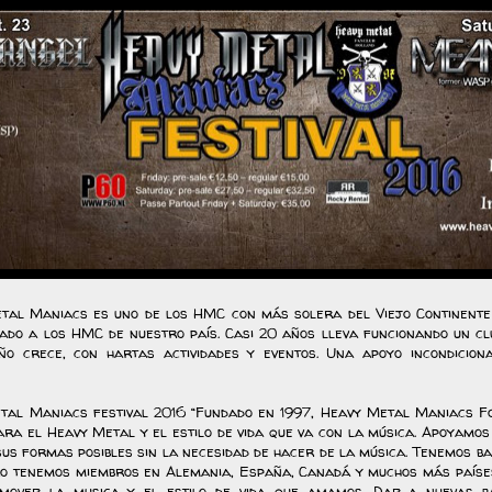
tal Maniacs es uno de los HMC con más solera del Viejo Continente
ado a los HMC de nuestro país. Casi 20 años lleva funcionando un cl
o crece, con hartas actividades y eventos. Una apoyo incondicion
tal Maniacs festival 2016 “Fundado en 1997, Heavy Metal Maniacs F
ara el Heavy Metal y el estilo de vida que va con la música. Apoyamos
us formas posibles sin la necesidad de hacer de la música. Tenemos ba
ro tenemos miembros en Alemania, España, Canadá y muchos más países
omover la musica y el estilo de vida que amamos. Dar a nuevas 