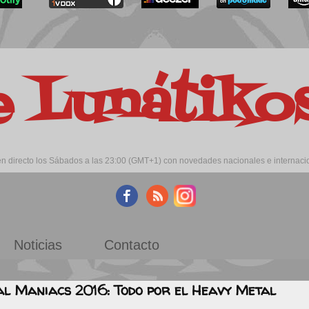
e Lunátik
 directo los Sábados a las 23:00 (GMT+1) con novedades nacionales e internacion
Noticias
Contacto
l Maniacs 2016: Todo por el Heavy Metal