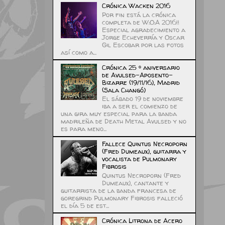
Crónica Wacken 2016
Por fin está la crónica
completa de W:O:A 2016!!
Especial agradecimiento a
Jorge Echeverría y Oscar
Gil Escobar por las fotos
así como a...
Crónica 25 º aniversario
de Avulsed-Aposento-
Bizarre (19/11/16), Madrid
(Sala Changó)
El sábado 19 de noviembre
iba a ser el comienzo de
una gira muy especial para la banda
madrileña de Death Metal Avulsed y no
es para meno...
Fallece Quintus Necroporn
(Fred Dumeaux), guitarra y
vocalista de Pulmonary
Fibrosis
Quintus Necroporn (Fred
Dumeaux), cantante y
guitarrista de la banda francesa de
goregrind Pulmonary Fibrosis falleció
el día 5 de est...
Crónica Litrona de Acero