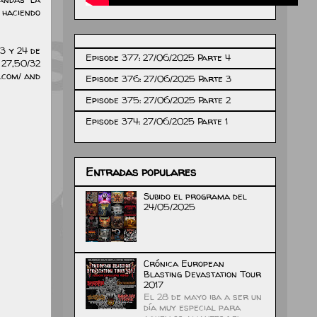
 haciendo
3 y 24 de
Episode 377: 27/06/2025 Parte 4
 27,50/32
.com/ and
Episode 376: 27/06/2025 Parte 3
Episode 375: 27/06/2025 Parte 2
Episode 374: 27/06/2025 Parte 1
Entradas populares
Subido el programa del
24/05/2025
Crónica European
Blasting Devastation Tour
2017
El 28 de mayo iba a ser un
día muy especial para