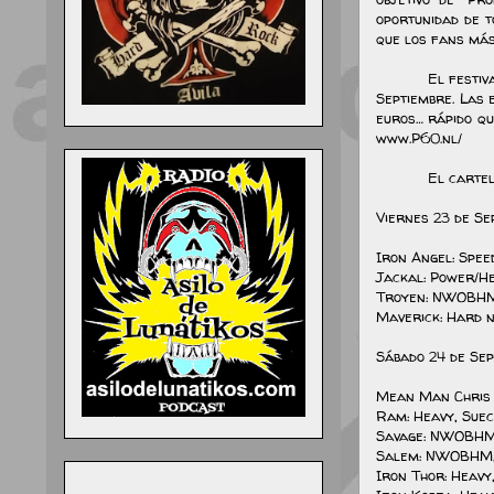
oportunidad de t
que los fans más
El festiv
Septiembre. Las 
euros… rápido qu
www.P60.nl/
El cartel
Viernes 23 de Se
Iron Angel: Spee
Jackal: Power/He
Troyen: NWOBHM
Maverick: Hard n
Sábado 24 de Se
Mean Man Chris 
Ram: Heavy, Suec
Savage: NWOBHM
Salem: NWOBHM,
Iron Thor: Heavy