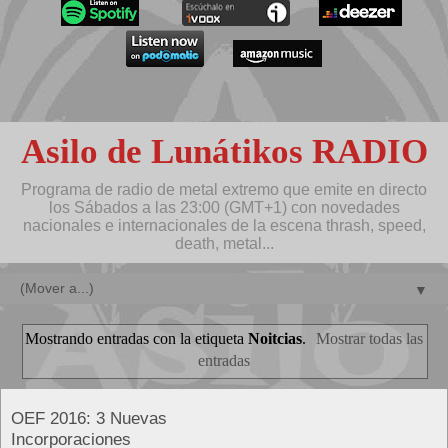
Asilo de Lunátikos RADIO
Programa de radio de metal extremo que emite en directo
los Sábados a las 23:00 (GMT+1) con novedades
nacionales e internacionales de la escena thrash, speed,
death, metal...
▼
Mostrando entradas con la etiqueta
Noitcias
.
Mostrar todas las
entradas
OEF 2016: 3 Nuevas
Incorporaciones