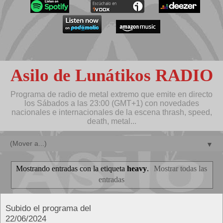
Asilo de Lunátikos RADIO
Programa de radio de metal extremo que emite en directo
los Sábados a las 23:00 (GMT+1) con novedades
nacionales e internacionales de la escena thrash, speed,
death, metal...
▼
Mostrando entradas con la etiqueta
heavy
.
Mostrar todas las
entradas
Subido el programa del
22/06/2024